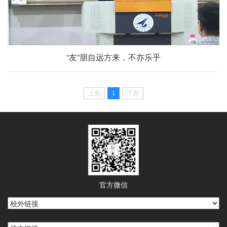
“友”朋自远方来，不亦乐乎
上页
1
下页
官方微信