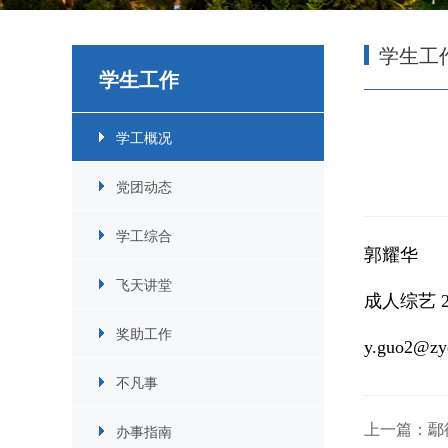
学生工
学生工作
学工概况
党团动态
学工综合
郭耀华
飞天讲堂
成人综艺 
奖助工作
y.guo2@zyc
不凡事
上一篇：鄢
办事指南