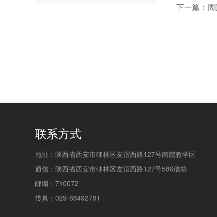
下一篇：周
联系方式
地址：陕西省西安市碑林区友谊西路127号南院教学区
通信：陕西省西安市碑林区友谊西路127号586信箱
邮编：710072
传真：029-88492781