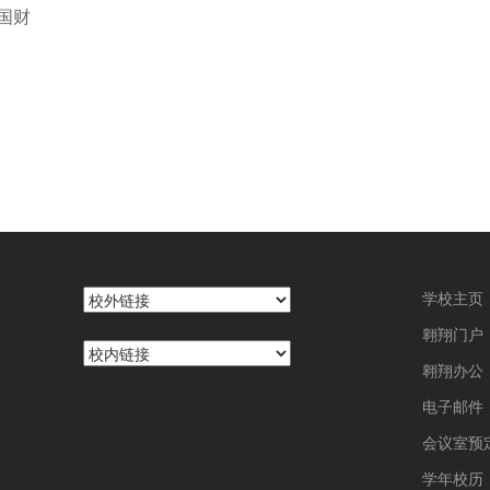
国财
学校主页
翱翔门户
翱翔办公
电子邮件
会议室预
学年校历