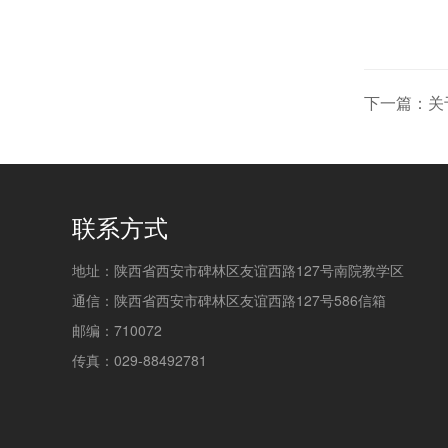
下一篇：关
联系方式
地址：陕西省西安市碑林区友谊西路127号南院教学区
通信：陕西省西安市碑林区友谊西路127号586信箱
邮编：710072
传真：029-88492781