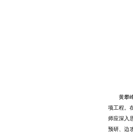
黄攀
项工程。
师应深入
预研、边