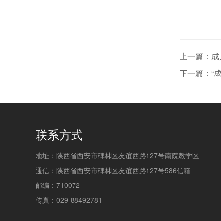
上一篇：成
下一篇：“
联系方式
地址：陕西省西安市碑林区友谊西路127号南院教学区
通信：陕西省西安市碑林区友谊西路127号586信箱
邮编：710072
传真：029-88492781