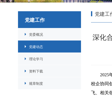
党建工
党建工作
党委概况
深化
党建动态
理论学习
资料下载
20
规章制度
校企协同
飞、相关